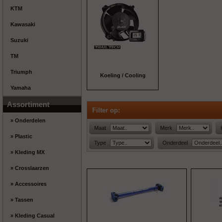
KTM
Kawasaki
Suzuki
TM
Triumph
Koeling / Cooling
Yamaha
Assortiment
Filter op:
» Onderdelen
Maat
Merk
» Plastic
Type
Onderdeel
» Kleding MX
» Crosslaarzen
» Accessoires
» Tassen
» Kleding Casual