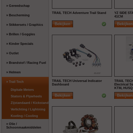
» Gereedschap
TRAIL TECH Adventure Trail Stand
YZ SIDE ST
» Bescherming
41CM
Bekijken
Bekijken
» Stikkersets / Graphics
» Brillen / Goggles
» Kinder Specials
» Outlet
» Brandstof / Racing Fuel
» Helmen
TRAIL TECH Universal Indicator
TRAIL TECH
» Trail Tech
Dashboard
Electrical 
KTM, HUSQ,
Digitale Meters
Bekijken
Bekijken
Stators & Flywheels
Zijstandaard / Kickstand
Verlichting / Lightning
Koeling / Cooling
» Olie /
Schoonmaakmiddelen