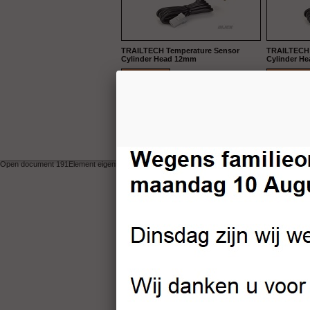
TRAILTECH Temperature Sensor
TRAILTECH 
Cylinder Head 12mm
Cylinder H
Bekijken
Bekijken
|
Algemene voo
All rights re
Open document 191Element eigenschappen:- Element SPAN (hkj)