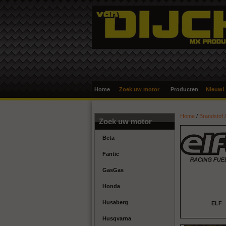
Home
Zoek uw motor
Producten
Nieuw!
Home
/
Brandstof 
Zoek uw motor
Beta
Fantic
GasGas
Honda
Husaberg
ELF
Husqvarna