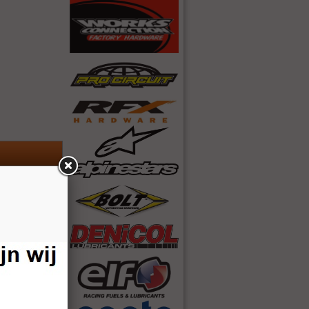
4
5
6
7
Volgende »