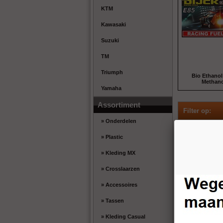
KTM
Kawasaki
Suzuki
TM
Triumph
Bio Ethanol
Methano
Yamaha
Assortiment
Filter op:
» Onderdelen
Maat
» Plastic
Type
» Kleding MX
» Crosslaarzen
» Accessoires
» Tassen
» Kleding Casual