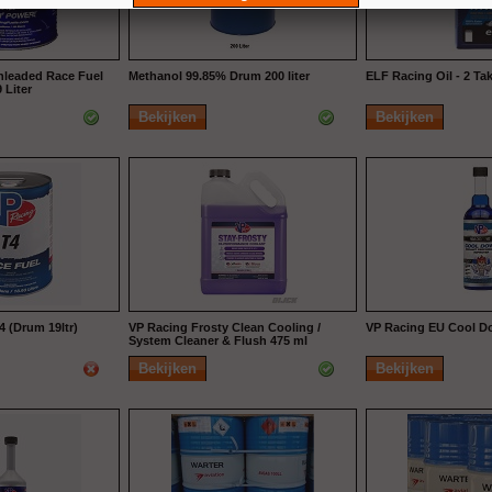
nleaded Race Fuel
Methanol 99.85% Drum 200 liter
ELF Racing Oil - 2 Takt
 Liter
Bekijken
Bekijken
4 (Drum 19ltr)
VP Racing Frosty Clean Cooling /
VP Racing EU Cool D
System Cleaner & Flush 475 ml
Bekijken
Bekijken