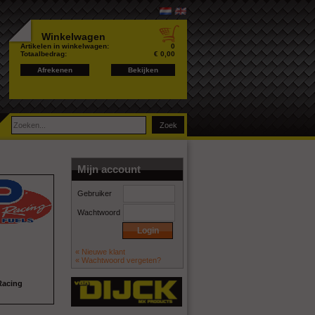
Winkelwagen
Artikelen in winkelwagen:
0
Totaalbedrag:
€ 0,00
Afrekenen
Bekijken
Mijn account
Gebruiker
Wachtwoord
« Nieuwe klant
« Wachtwoord vergeten?
Racing