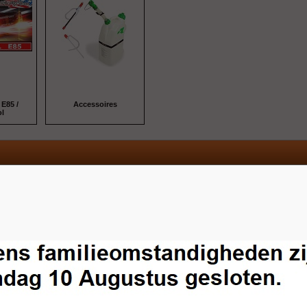
 E85 /
Accessoires
l
Merk
Kleur
Materiaal
Viscositeit
Onderdeel
8 pagina's -
1
2
3