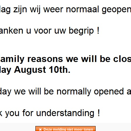
ce Fuel (Drum 19
VP Racing Fuel Jug Square 20 liter TAN
VP Racing 7-IN-1 Fue
9x473ml
Bekijken
Bekijken
eaded Race Fuel
VP Racing MGP-R Unleaded Race Fuel
VP Racing C14+ Leade
05 Liter)
102 RON FIM Approved Drum 19 liter
RON (Drum 19 Liter)
SALE
Bekijken
Bekijken
Deze melding niet meer tonen