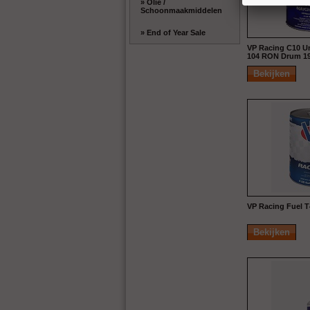
» Olie /
Schoonmaakmiddelen
» End of Year Sale
VP Racing C10 U
104 RON Drum 19
Bekijken
VP Racing Fuel T
Bekijken