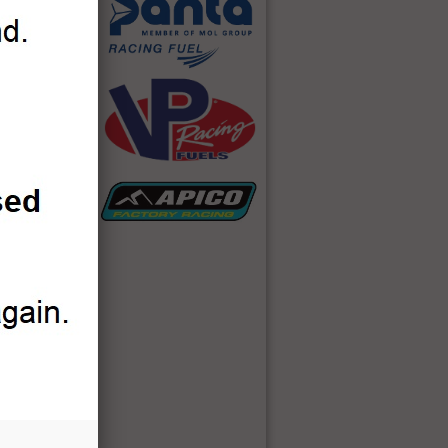
l Treatment BOX
d Race Fuel 117