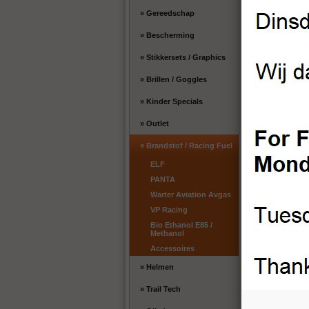
» Gereedschap
VP Racing X85 Ra
» Bescherming
Liter)
» Stikkersets / Graphics
Bekijken
» Brillen / Goggles
» Kinder Specials
» Outlet
» Brandstof / Racing Fuel
ELF
PANTA
VP Racing Q16 L
Warter Aviation Avgas
>120 RON (Drum 2
VP Racing
Bekijken
Bio Ethanol E85 /
Methanol
Accessoires
» Helmen
» Trail Tech